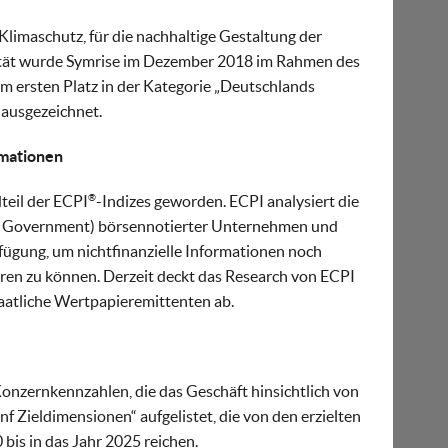
limaschutz, für die nachhaltige Gestaltung der
sität wurde Symrise im Dezember 2018 im Rahmen des
m ersten Platz in der Kategorie „Deutschlands
ausgezeichnet.
rmationen
®
teil der ECPI
-Indizes geworden. ECPI analysiert die
l Government) börsennotierter Unternehmen und
rfügung, um nichtfinanzielle Informationen noch
eren zu können. Derzeit deckt das Research von ECPI
atliche Wertpapieremittenten ab.
nzernkennzahlen, die das Geschäft hinsichtlich von
f Zieldimensionen“ aufgelistet, die von den erzielten
bis in das Jahr 2025 reichen.