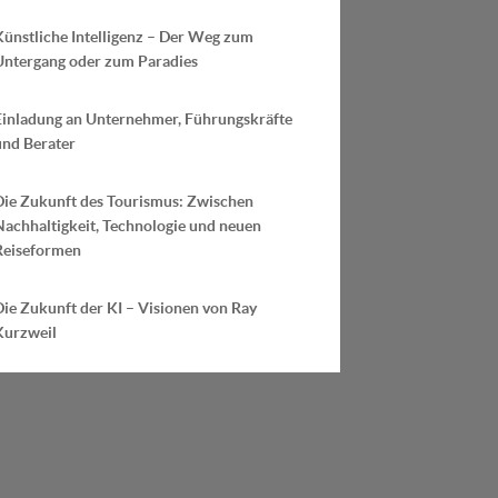
Künstliche Intelligenz – Der Weg zum
Untergang oder zum Paradies
Einladung an Unternehmer, Führungskräfte
und Berater
Die Zukunft des Tourismus: Zwischen
Nachhaltigkeit, Technologie und neuen
Reiseformen
ie Zukunft der KI – Visionen von Ray
Kurzweil