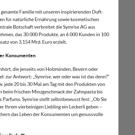
gesamte Familie mit unseren inspirierenden Duft-
n für natürliche Ernährung sowie kosmetischen
entrale Botschaft verbreitet die Symrise AG aus
ehmen, das 30 000 Produkte, an 6 000 Kunden in 100
atz von 3,154 Mrd. Euro erzielt.
 der Konsumenten
hört, die jenseits von Holzminden, Bevern oder
: zur Antwort: „Symrise, wer oder was ist das denn?“
zw. jede 20 bis 30 Mal am Tag mit den Produkten von
n beim frischen Minzgeschmack der Zahnpasta bis
 Parfums. Symrise stellt selbstbewusst fest: „Ob Sie
r Ihrem vierbeinigen Liebling ein Leckerli geben –
ichern das Leben der Konsumenten um genussvolle