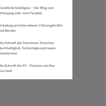
Künstliche Intelligenz – Der Weg zum
Untergang oder zum Paradies
Einladung an Unternehmer, Führungskräfte
und Berater
Die Zukunft des Tourismus: Zwischen
Nachhaltigkeit, Technologie und neuen
Reiseformen
ie Zukunft der KI – Visionen von Ray
Kurzweil