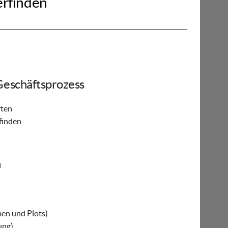
rfinden
eschäftsprozess
rten
finden
n
men und Plots)
ung)