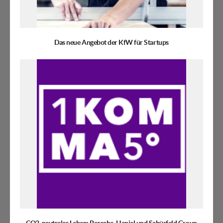
Das neue Angebot der KfW für Startups
CO2-neutrales Leben: Porsche, Haniel und Schürfeld Group